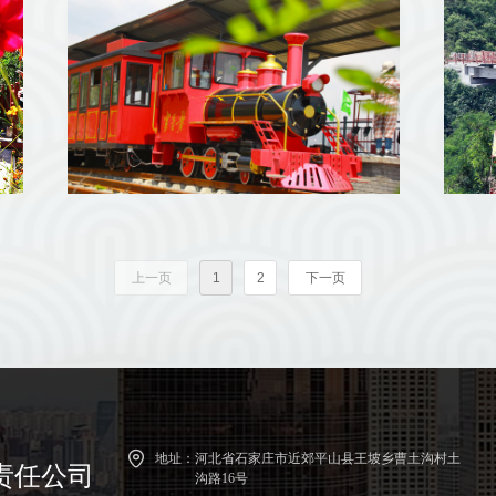
上一页
1
2
下一页
地址：
河北省石家庄市近郊平山县王坡乡曹土沟村土
责任公司
沟路16号