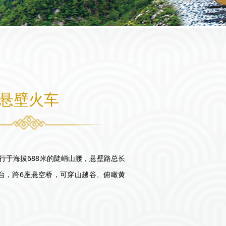
悬壁火车
行于海拔688米的陡峭山腰，悬壁路总长
处站台，跨6座悬空桥，可穿山越谷、俯瞰黄