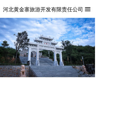
首页
河北黄金寨旅游开发有限责任公司
끀
关于景区
视频专区
管式滑道
悬壁火车
麒麟山索道
百态麒麟园
七彩滑道
激流飞渡
龙梦电轨车