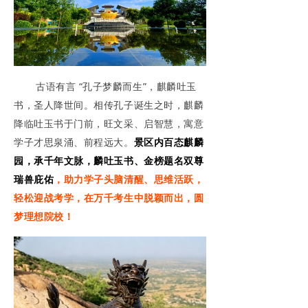
联系我们
王母山
响马寨
古语有言 “孔子梦麟而生”，麒麟吐玉
书，圣人降世间。相传孔子诞生之时，麒麟
民族风情园
降临吐玉书于门前，旺文采、启智慧，寓意
学子才思泉涌、前程远大。
景区内百态麒麟
园，承千年文脉，麟吐玉书、金榜题名双尊
瑞兽庇佑
，助力学子头脑清醒、思维活跃，
轻松迎战考学，在万千考生中脱颖而出，圆
梦理想院校！