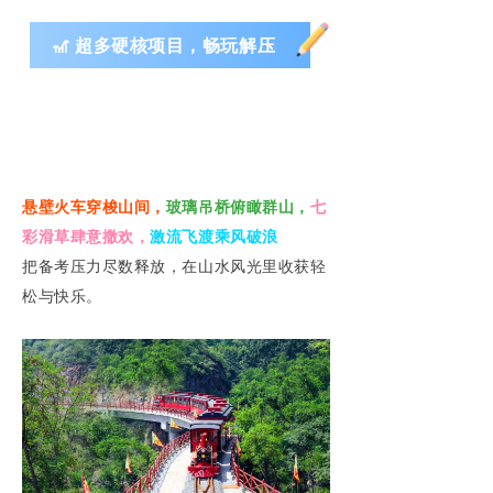
🎢 超多硬核项目，畅玩解压
悬壁火车穿梭山间，
玻璃吊桥俯瞰群山，
七
彩滑草肆意撒欢，
激流飞渡乘风破浪
把备考压力尽数释放，在山水风光里收获轻
松与快乐。