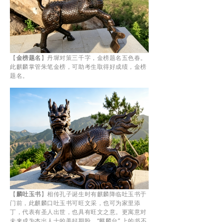
【
金榜题名
】
丹墀对策三千字，金榜题名五色春。
此麒麟掌管朱笔金榜，可助考生取得好成绩，金榜
题名。
【
麟吐玉书
】
相传孔子诞生时有麒麟降临吐玉书于
门前，此麒麟口吐玉书可旺文采，也可为家里添
丁，代表有圣人出世，也具有旺文之意。更寓意对
未来成为杰出人士的美好期盼。“麒麟台” 上的书不