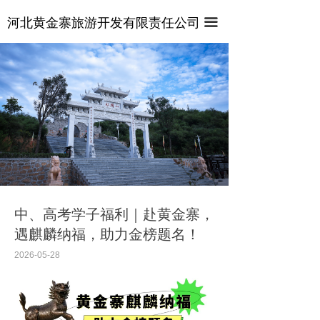
首页
河北黄金寨旅游开发有限责任公司
끀
关于景区
视频专区
管式滑道
新闻中心
这里有最新的公司动态，这里有最新的网站设计、移
悬壁火车
动端设计、网页相关内容与你分享
麒麟山索道
百态麒麟园
中、高考学子福利｜赴黄金寨，
遇麒麟纳福，助力金榜题名！
七彩滑道
2026-05-28
激流飞渡
龙梦电轨车