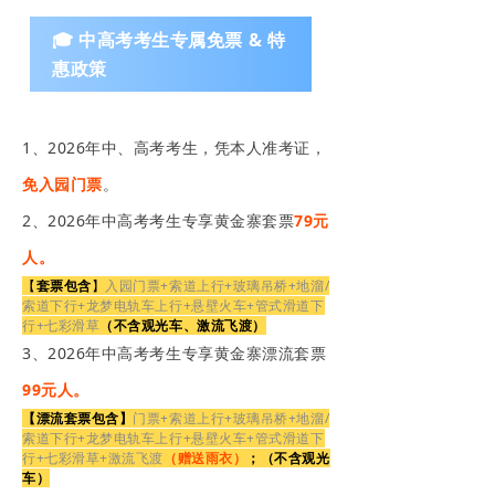
🎓 中高考考生专属免票 & 特
惠政策
1、2026年中、高考考生，凭本人准考证，
免入园门票
。
2、2026年中高考考生专享黄金寨套票
79元
人。
【
套票包含
】
入园门票+索道上行+玻璃吊桥+地溜/
索道下行+龙梦电轨车上行+悬壁火车+管式滑道下
行+七彩滑草
（不含观光车、激流飞渡）
3、
2026年中高考考生专享黄金寨漂流套票
99元人。
【漂流套票包含
】
门票+索道上行+玻璃吊桥+地溜/
索道下行+龙梦电轨车上行+悬壁火车+管式滑道下
行+七彩滑草+激流飞渡
（赠送雨衣）
；（不含观光
车）