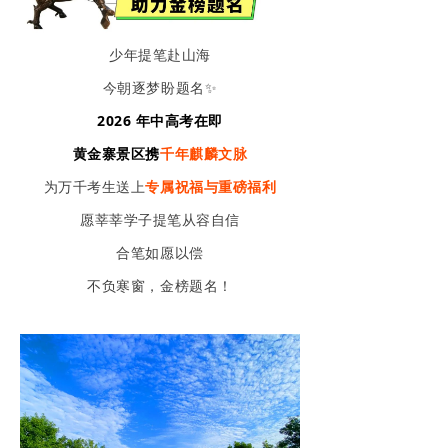
滑雪场
少年提笔赴山海
丛林穿越
今朝逐梦盼题名✨
黄金谷
2026 年中高考在即
黄金寨景区携
千年麒麟文脉
藏龙谷
为万千考生送上
专属祝福与重磅福利
研学之旅
愿莘莘学子提笔从容自信
演出欣赏
合笔如愿以偿
不负寒窗，金榜题名！
游玩推荐路线
住在黄金寨
新闻中心
加入我们