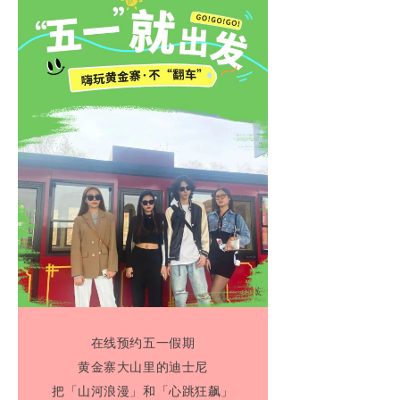
滑雪场
丛林穿越
黄金谷
藏龙谷
研学之旅
演出欣赏
游玩推荐路线
住在黄金寨
在线预约五一假期
新闻中心
黄金寨大山里的迪士尼
加入我们
把「山河浪漫」
和「心跳狂飙」