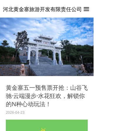
首页
河北黄金寨旅游开发有限责任公司
끀
关于景区
视频专区
管式滑道
新闻中心
这里有最新的公司动态，这里有最新的网站设计、移
悬壁火车
动端设计、网页相关内容与你分享
麒麟山索道
百态麒麟园
黄金寨五一预售票开抢：山谷飞
驰·云端漫步·水花狂欢，解锁你
七彩滑道
的N种心动玩法！
激流飞渡
2026-04-23
龙梦电轨车