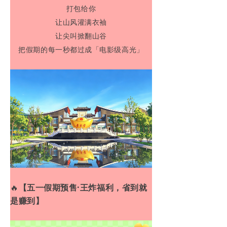
打包给你
联系我们
让山风灌满衣袖
让尖叫掀翻山谷
王母山
把假期的每一秒都过成「电影级高光」
响马寨
民族风情园
🔥
【五一假期预售·王炸福利，省到就
是赚到】