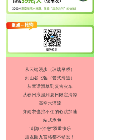
从云端漫步（玻璃吊桥）
到山谷飞驰（管式滑道）
从童话滑草到复古火车
从春日浪漫到
夏日限定清凉
高空水漂流
穿雨衣也挡不住的心跳加速
一站式承包
“刺激+治愈”双重快乐
朋友圈九宫格都不够发！