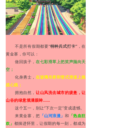
不是所有假期都要“
特种兵式打卡”
，在
黄金寨，你可以：
做回孩子，
在七彩滑草上把笑声抛向天
空；
化身勇士，
在玻璃吊桥和管式滑道上挑
战心跳；
拥抱自然，
让山风洗去城市的疲惫，让
山谷的绿意填满眼眸……
这个五一，别让“下次一定”变成遗憾。
来黄金寨，把
「山河浪漫」
和
「热血狂
欢」
都揣进怀里，让假期的每一刻，都成为