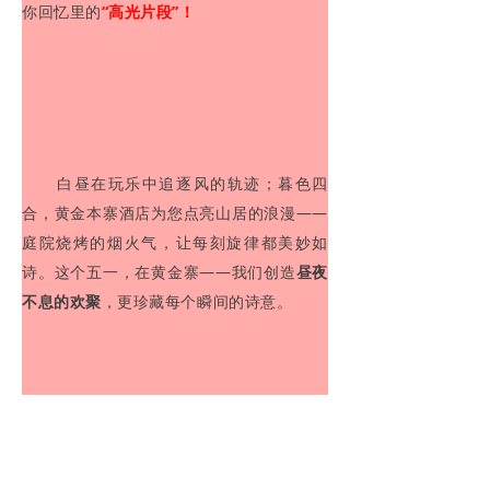
你回忆里的
“高光片段”！
白昼在玩乐中追逐风的轨迹；暮色四
合，黄金本寨酒店为您点亮山居的浪漫——
庭院烧烤的烟火气，让每刻旋律都美妙如
诗。这个五一，在黄金寨——我们创造
昼夜
不息的欢聚
，更珍藏每个瞬间的诗意。
锁定你的五一「山河狂欢席位」
转发给闺蜜/兄弟/家人
喊一句：
“五一，黄金寨见！”